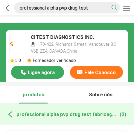
CITEST DIAGNOSTICS INC.
170-422, Richards Street, Vancouver BC
V6B 2Z4, CANADA,China
5.0
Fornecedor verificado
Ligue agora
Fale Conosco
produtos
Sobre nós
professional alpha pvp drug test fabricação online
(2)