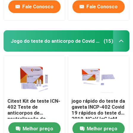
Fale Conosco
Fale Conosco
Jogo do teste do anticorpo de Covid 19
(15)
Casa
Citest Kit de teste ICN-
jogo rápido do teste da
402 Teste de
gaveta INCP-402 Covid
Produtos
anticorpos de
19 rápidos do teste de
neutralização do
2019-NCoV IgG IgM
SARS-CoV-2
Melhor preço
Melhor preço
Sobre nós