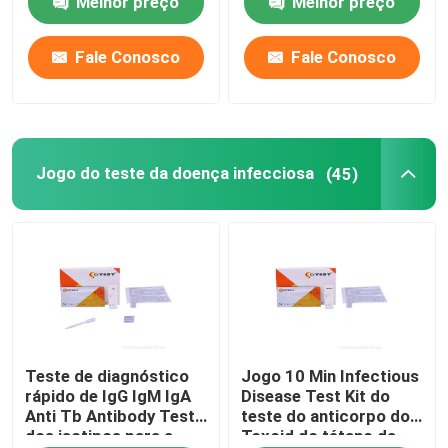
Melhor preço
Melhor preço
da saúde
Jogo do teste da doença infecciosa
Fale Conosco
Fale Conosco
Jogo do teste do abuso de drogas
Jogo do teste da doença infecciosa
(45)
Teste rápido do marcador do tumor
Jogo cardíaco do teste do marcador
Teste rápido da saúde
SE leitor
Teste de diagnóstico
Jogo 10 Min Infectious
rápido de IgG IgM IgA
Disease Test Kit do
Anti Tb Antibody Test
teste do anticorpo do
Teste de Immunoassay da fluorescência
dos isotipos para a
Toxoid do tétano da