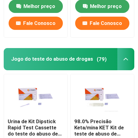
tuberculose
WB S P
Melhor preço
Melhor preço
Teste rápido do PCR
Fale Conosco
Fale Conosco
Jogo rápido veterinário do teste
Jogo do teste da bioquímica
Jogo do teste do abuso de drogas
(79)
Urina de Kit Dipstick
98.0% Precisão
Rapid Test Cassette
Keta/mina KET Kit de
do teste do abuso de
teste de abuso de