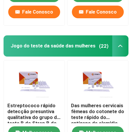
Fale Conosco
Fale Conosco
Excursão da fábrica
Controle da qualidade
Jogo do teste da saúde das mulheres
(22)
Contacte-nos
Notícia
Jogo rápido do teste do antígeno de Covid 19
Estreptococo rápido
Das mulheres cervicais
Jogo do teste do anticorpo de Covid 19
detecção presuntiva
fêmeas do cotonete do
qualitativa do grupo de
teste rápido do
teste B do Strep B do
antígeno da clamídia
Jogo do teste da saúde das mulheres
antígeno de GBS
CE0123 jogo do teste