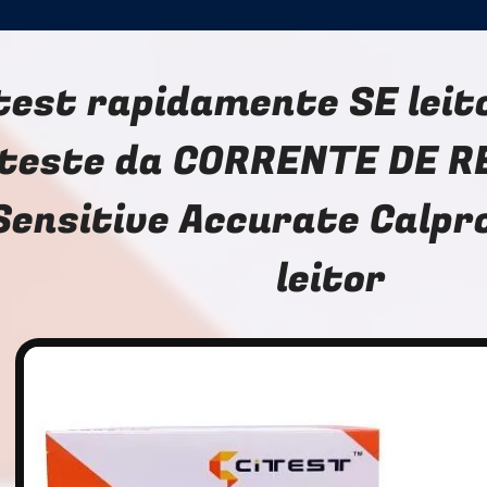
test rapidamente SE leit
teste da CORRENTE DE R
Sensitive Accurate Calpr
leitor