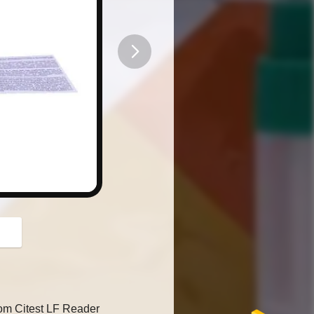
button
com Citest LF Reader