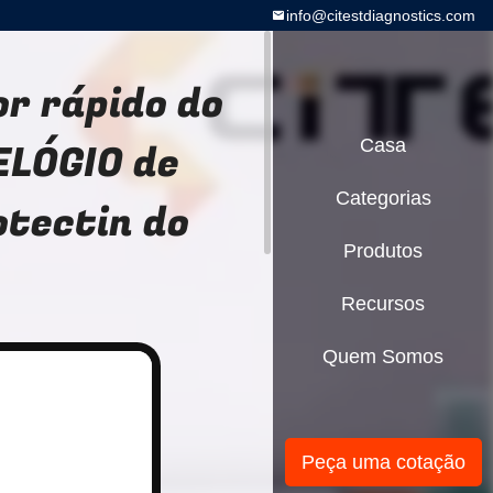
info@citestdiagnostics.com
or rápido do
ELÓGIO de
Casa
Categorias
otectin do
Produtos
Recursos
Quem Somos
Peça uma cotação