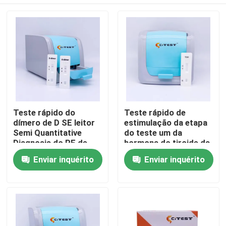
Teste rápido do
Teste rápido de
dímero de D SE leitor
estimulação da etapa
Semi Quantitative
do teste um da
Diagnosis do PE de
hormona do tiroide da
DIC DVT
gaveta do CE com
Casa
Enviar inquérito
Enviar inquérito
leitor
Produtos
Sobre nós