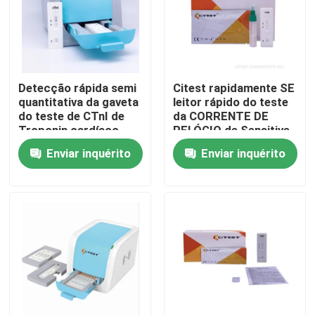
Excursão da fábrica
Controle da qualidade
Detecção rápida semi
Citest rapidamente SE
quantitativa da gaveta
leitor rápido do teste
do teste de CTnI de
da CORRENTE DE
Contacte-nos
Troponin cardíaco
RELÓGIO de Sensitive
humano mim
Accurate Calprotectin
Enviar inquérito
Enviar inquérito
do leitor
Notícia
Jogo rápido do teste do antígeno de Covid 19
Jogo do teste do anticorpo de Covid 19
Jogo do teste da saúde das mulheres