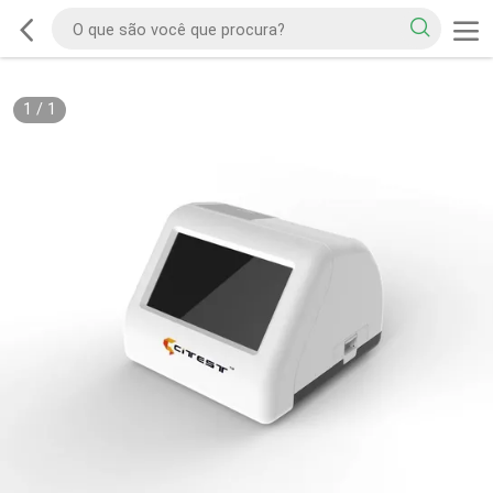
1
/
1