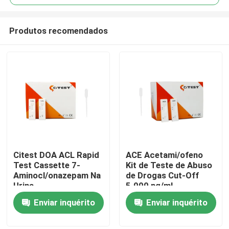
Produtos recomendados
Citest DOA ACL Rapid
ACE Acetami/ofeno
Casa
Test Cassette 7-
Kit de Teste de Abuso
Aminocl/onazepam Na
de Drogas Cut-Off
Urina
5.000 ng/ml
Produtos
Enviar inquérito
Enviar inquérito
Sobre nós