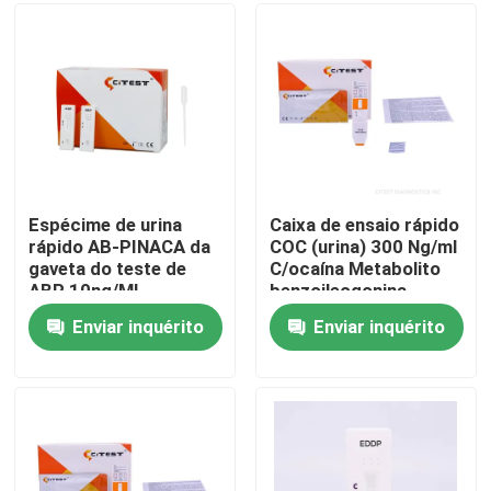
Excursão da fábrica
Controle da qualidade
Contacte-nos
Espécime de urina
Caixa de ensaio rápido
rápido AB-PINACA da
COC (urina) 300 Ng/ml
gaveta do teste de
C/ocaína Metabolito
Notícia
ABP 10ng/ML
benzoilecgonina
Enviar inquérito
Enviar inquérito
Jogo rápido do teste do antígeno de Covid 19
Jogo do teste do anticorpo de Covid 19
Jogo do teste da saúde das mulheres