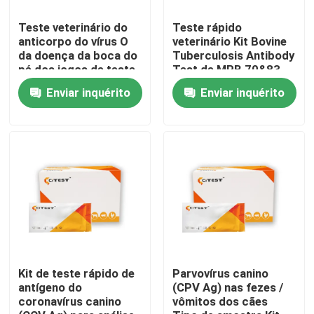
Teste veterinário do
Teste rápido
Excursão da fábrica
anticorpo do vírus O
veterinário Kit Bovine
da doença da boca do
Tuberculosis Antibody
pé dos jogos de teste
Test de MPB 70&83
de diagnóstico de
Ab
Controle da qualidade
Enviar inquérito
Enviar inquérito
FMDV-O Ab
Contacte-nos
Notícia
Jogo rápido do teste do antígeno de Covid 19
Jogo do teste do anticorpo de Covid 19
Kit de teste rápido de
Parvovírus canino
antígeno do
(CPV Ag) nas fezes /
coronavírus canino
vômitos dos cães
Jogo do teste da saúde das mulheres