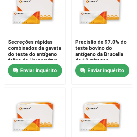
Secreções rápidas
Precisão de 97.0% do
combinados da gaveta
teste bovino do
do teste do antígeno
antígeno da Brucella
felino de Herpesvirus
de 10 minutos
Calicivirus 5 minutos
preliminar qualitativa
Enviar inquérito
Enviar inquérito
Casa
Produtos
Sobre nós