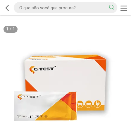
1
/
1