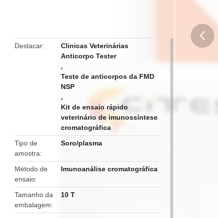
Destacar
Clinicas Veterinárias
Anticorpo Tester
butto
,
Teste de anticorpos da FMD
NSP
,
Kit de ensaio rápido
veterinário de imunossíntese
cromatográfica
Tipo de
Soro/plasma
amostra
Método de
Imunoanálise cromatográfica
ensaio
Tamanho da
10 T
embalagem