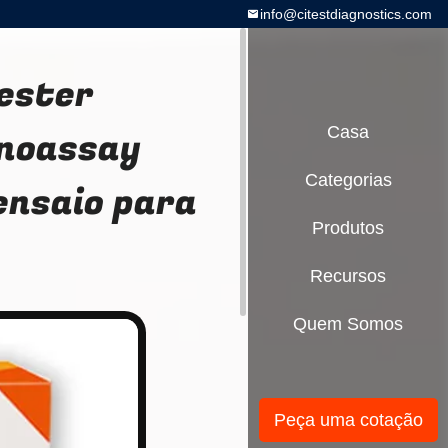
info@citestdiagnostics.com
ester
noassay
Casa
Categorias
ensaio para
Produtos
Recursos
Quem Somos
Peça uma cotação