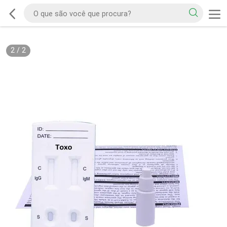
2
/
2