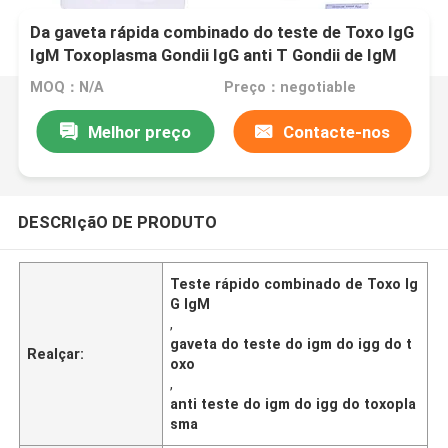
Da gaveta rápida combinado do teste de Toxo IgG
IgM Toxoplasma Gondii IgG anti T Gondii de IgM
anti
MOQ：N/A
Preço：negotiable
Melhor preço
Contacte-nos
DESCRIçãO DE PRODUTO
Teste rápido combinado de Toxo Ig
G IgM
,
gaveta do teste do igm do igg do t
Realçar:
oxo
,
anti teste do igm do igg do toxopla
sma