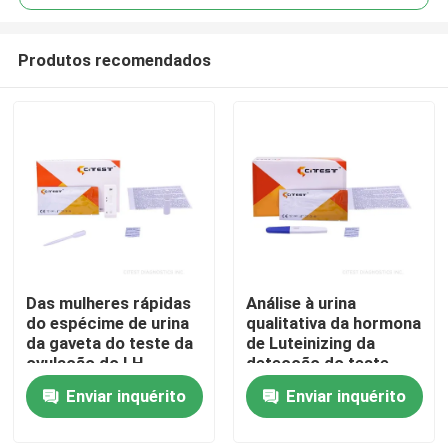
Produtos recomendados
Das mulheres rápidas
Análise à urina
Casa
do espécime de urina
qualitativa da hormona
da gaveta do teste da
de Luteinizing da
ovulação do LH
detecção do teste
Produtos
CE0123 jogo do teste
rápido da ovulação do
Enviar inquérito
Enviar inquérito
da saúde
LH do Midstream
Sobre nós