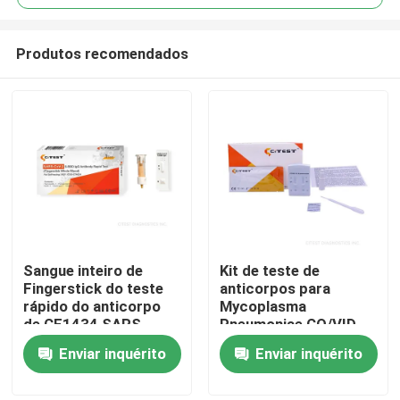
Produtos recomendados
Sangue inteiro de
Kit de teste de
Casa
Fingerstick do teste
anticorpos para
rápido do anticorpo
Mycoplasma
de CE1434 SARS-
Pneumoniae CO/VID
Produtos
CoV-2 S-RBD IgG
19 M.Pneumoniae IgG
Enviar inquérito
Enviar inquérito
Combo Rapid Test
Sobre nós