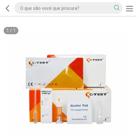
1
/
1