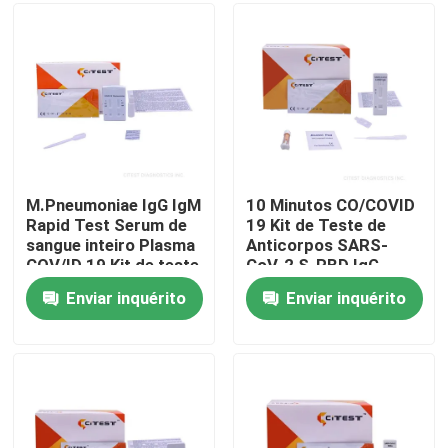
Excursão da fábrica
Controle da qualidade
Contacte-nos
M.Pneumoniae IgG IgM
10 Minutos CO/COVID
Rapid Test Serum de
19 Kit de Teste de
sangue inteiro Plasma
Anticorpos SARS-
Notícia
COV/ID 19 Kit de teste
CoV-2 S-RBD IgG
de anticorpos
Teste Rápido de
Enviar inquérito
Enviar inquérito
Anticorpos
Jogo rápido do teste do antígeno de Covid 19
Jogo do teste do anticorpo de Covid 19
Jogo do teste da saúde das mulheres